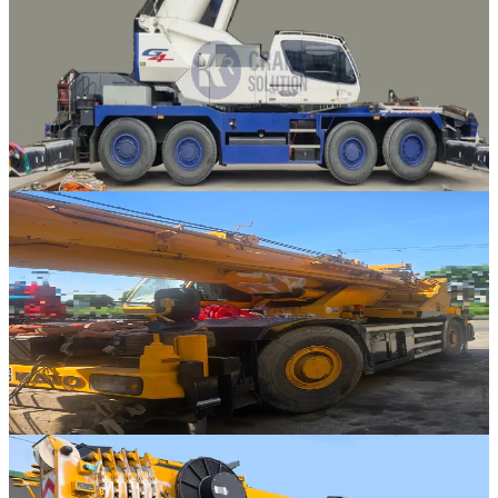
Tadano · RT 크레인
·
RT-334
NEW
GR-700N-2
2022년식 · 70톤
가격 문의
18
판매중
Kato · RT 크레인
·
RT-333
NEW
KR-65H
2007년식 · 65톤
가격 문의
6
판매중
Liebherr · AT 크레인
·
AT-314