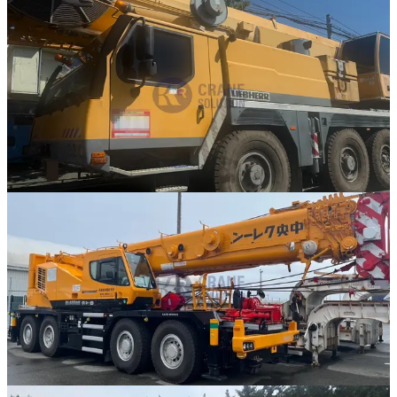
판매중
추천매물
Liebherr · AT 크레인
·
AT-304
NEW
LTM 1095-5.1
2008년식 · 95톤
가격 문의
59
판매중
추천매물
Kato · RT 크레인
·
RT-306
NEW
KR-80H-F2
2025년식 · 80톤
가격 문의
3
886
판매중
추천매물