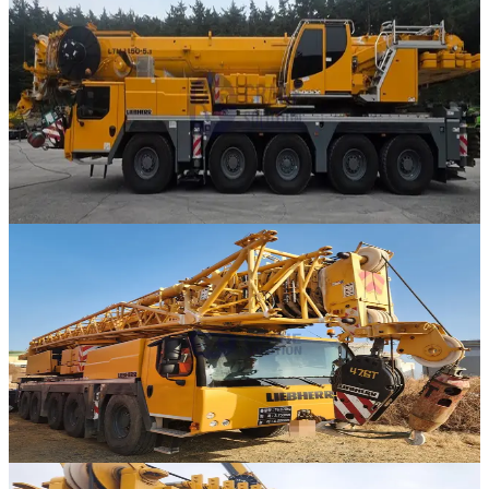
Liebherr · AT 크레인
·
AT-300
NEW
LTM 1150-5.3
2022년식 · 150톤
가격 문의
1
323
판매중
추천매물
Liebherr · AT 크레인
·
AT-293
NEW
LTM 1110-5.1
2021년식 · 110톤
가격 문의
2
389
판매중
추천매물