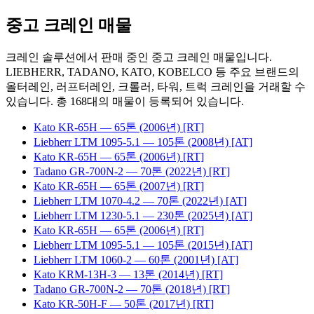
중고 크레인 매물
크레인 솔루션에서 판매 중인 중고 크레인 매물입니다.
LIEBHERR, TADANO, KATO, KOBELCO 등 주요 브랜드의
올터레인, 러프터레인, 크롤러, 타워, 트럭 크레인을 거래할 수
있습니다. 총
168
대의 매물이 등록되어 있습니다.
Kato
KR-65H
— 65톤
(2006년)
[RT]
Liebherr
LTM 1095-5.1
— 105톤
(2008년)
[AT]
Kato
KR-65H
— 65톤
(2006년)
[RT]
Tadano
GR-700N-2
— 70톤
(2022년)
[RT]
Kato
KR-65H
— 65톤
(2007년)
[RT]
Liebherr
LTM 1070-4.2
— 70톤
(2022년)
[AT]
Liebherr
LTM 1230-5.1
— 230톤
(2025년)
[AT]
Kato
KR-65H
— 65톤
(2006년)
[RT]
Liebherr
LTM 1095-5.1
— 105톤
(2015년)
[AT]
Liebherr
LTM 1060-2
— 60톤
(2001년)
[AT]
Kato
KRM-13H-3
— 13톤
(2014년)
[RT]
Tadano
GR-700N-2
— 70톤
(2018년)
[RT]
Kato
KR-50H-F
— 50톤
(2017년)
[RT]