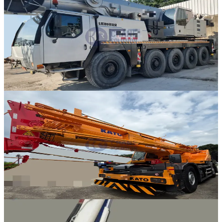
Liebherr · AT 크레인
·
AT-315
NEW
LTM 1095-5.1
2008년식 · 105톤
가격 문의
9
판매중
Kato · RT 크레인
·
RT-335
NEW
KR-65H
2006년식 · 65톤
가격 문의
14
판매중