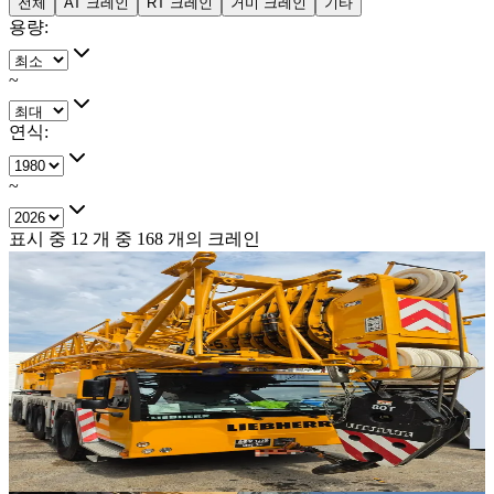
전체
AT 크레인
RT 크레인
거미 크레인
기타
용량
:
~
연식
:
~
표시 중
12
개 중
168
개의 크레인
판매중
추천매물
Liebherr · AT 크레인
·
AT-313
NEW
LTM 1230-5.1
2025년식 · 230톤
가격 문의
35