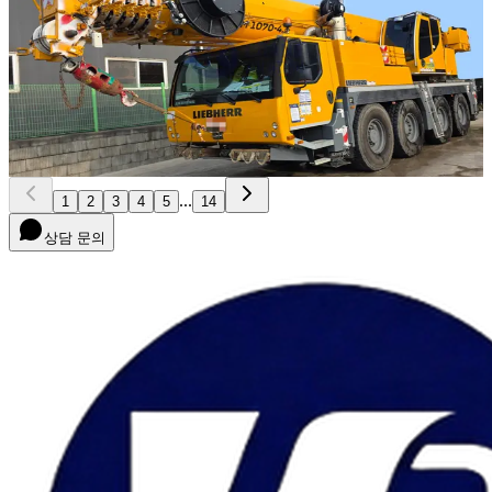
NEW
LTM 1070-4.2
2022년식 · 70톤
가격 문의
23
...
1
2
3
4
5
14
상담 문의