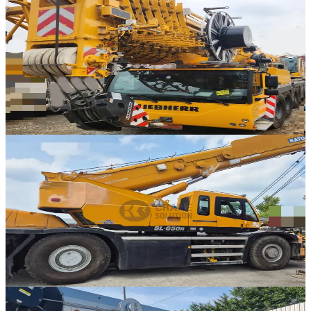
Liebherr · AT 크레인
·
AT-280
NEW
LTM 1300-6.3
2024년식 · 300톤
가격 문의
1
320
판매중
Kato · RT 크레인
·
RT-336
NEW
KR-65H
2006년식 · 65톤
가격 문의
8
판매중