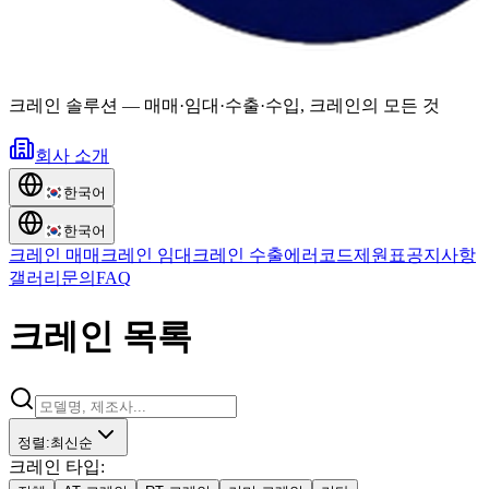
크레인 솔루션
—
매매·임대·수출·수입, 크레인의 모든 것
회사 소개
한국어
한국어
크레인 매매
크레인 임대
크레인 수출
에러코드
제원표
공지사항
갤러리
문의
FAQ
크레인 목록
정렬
:
최신순
크레인 타입
: