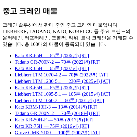
중고 크레인 매물
크레인 솔루션에서 판매 중인 중고 크레인 매물입니다.
LIEBHERR, TADANO, KATO, KOBELCO 등 주요 브랜드의
올터레인, 러프터레인, 크롤러, 타워, 트럭 크레인을 거래할 수
있습니다. 총
168
대의 매물이 등록되어 있습니다.
Kato
KR-65H
— 65톤
(2006년)
[RT]
Tadano
GR-700N-2
— 70톤
(2022년)
[RT]
Kato
KR-65H
— 65톤
(2007년)
[RT]
Liebherr
LTM 1070-4.2
— 70톤
(2022년)
[AT]
Liebherr
LTM 1230-5.1
— 230톤
(2025년)
[AT]
Kato
KR-65H
— 65톤
(2006년)
[RT]
Liebherr
LTM 1095-5.1
— 105톤
(2015년)
[AT]
Liebherr
LTM 1060-2
— 60톤
(2001년)
[AT]
Kato
KRM-13H-3
— 13톤
(2014년)
[RT]
Tadano
GR-700N-2
— 70톤
(2018년)
[RT]
Kato
KR-50H-F
— 50톤
(2017년)
[RT]
Kato
KR-75H
— 75톤
(2016년)
[RT]
Grove
GMK 5100
— 100톤
(2007년)
[AT]