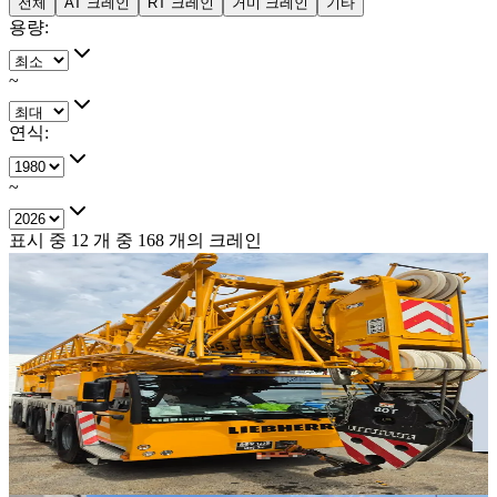
전체
AT 크레인
RT 크레인
거미 크레인
기타
용량
:
~
연식
:
~
표시 중
12
개 중
168
개의 크레인
판매중
추천매물
Liebherr · AT 크레인
·
AT-313
NEW
LTM 1230-5.1
2025년식 · 230톤
가격 문의
28