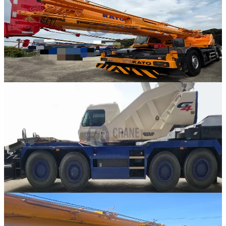
Kato · RT 크레인
·
RT-335
NEW
KR-65H
2006년식 · 65톤
가격 문의
판매중
Tadano · RT 크레인
·
RT-334
NEW
GR-700N-2
2022년식 · 70톤
가격 문의
10
판매중
Kato · RT 크레인
·
RT-333