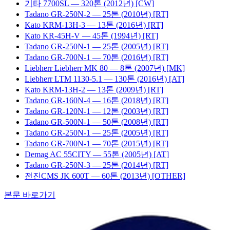
기타
7700SL
— 320톤
(2012년)
[CW]
Tadano
GR-250N-2
— 25톤
(2010년)
[RT]
Kato
KRM-13H-3
— 13톤
(2016년)
[RT]
Kato
KR-45H-V
— 45톤
(1994년)
[RT]
Tadano
GR-250N-1
— 25톤
(2005년)
[RT]
Tadano
GR-700N-1
— 70톤
(2016년)
[RT]
Liebherr
Liebherr MK 80
— 8톤
(2007년)
[MK]
Liebherr
LTM 1130-5.1
— 130톤
(2016년)
[AT]
Kato
KRM-13H-2
— 13톤
(2009년)
[RT]
Tadano
GR-160N-4
— 16톤
(2018년)
[RT]
Tadano
GR-120N-1
— 12톤
(2003년)
[RT]
Tadano
GR-500N-1
— 50톤
(2008년)
[RT]
Tadano
GR-250N-1
— 25톤
(2005년)
[RT]
Tadano
GR-700N-1
— 70톤
(2015년)
[RT]
Demag
AC 55CITY
— 55톤
(2005년)
[AT]
Tadano
GR-250N-3
— 25톤
(2014년)
[RT]
전진CMS
JK 600T
— 60톤
(2013년)
[OTHER]
본문 바로가기