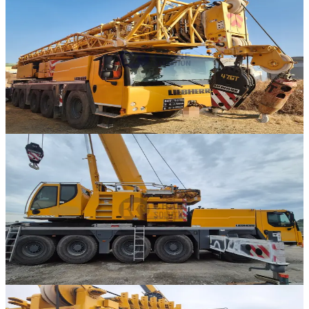
Liebherr · AT 크레인
·
AT-293
NEW
LTM 1110-5.1
2021년식 · 110톤
가격 문의
2
386
판매중
추천매물
Liebherr · AT 크레인
·
AT-286
NEW
LTM 1130-5.1
2021년식 · 130톤
가격 문의
220
판매중
추천매물