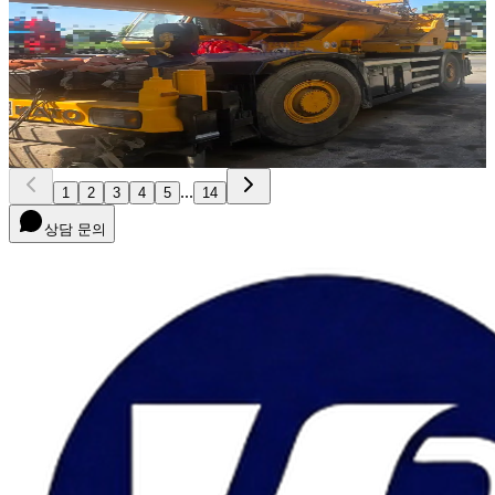
NEW
KR-65H
2007년식 · 65톤
가격 문의
3
...
1
2
3
4
5
14
상담 문의