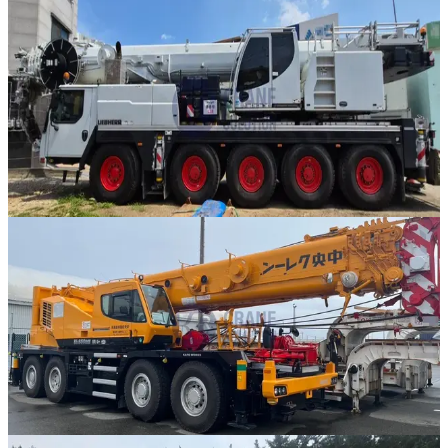
판매중
추천매물
Liebherr · AT 크레인
·
AT-302
NEW
LTM 1095-5.1
2018년식 · 95톤
가격 문의
128
판매중
추천매물
Kato · RT 크레인
·
RT-306
NEW
KR-80H-F2
2025년식 · 80톤
가격 문의
3
881
판매중
추천매물