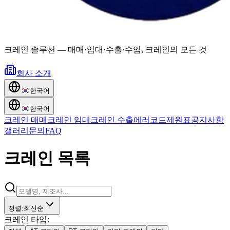
크레인 솔루션
—
매매·임대·수출·수입, 크레인의 모든 것
회사 소개
한국어
한국어
크레인 매매
크레인 임대
크레인 수출
에러코드
제원표
공지사항
갤러리
문의
FAQ
크레인 목록
정렬
:
최신순
크레인 타입
: