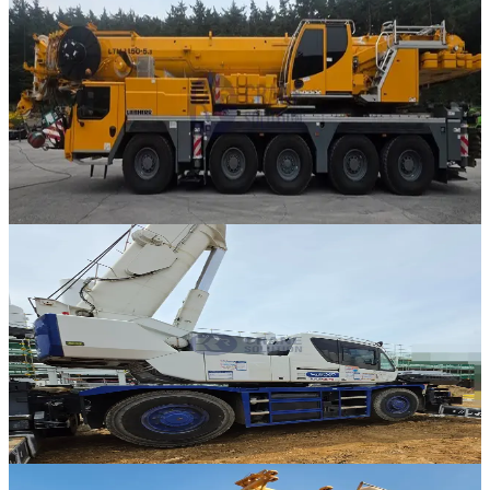
Liebherr · AT 크레인
·
AT-300
NEW
LTM 1150-5.3
2022년식 · 150톤
가격 문의
1
317
판매중
추천매물
Tadano · RT 크레인
·
RT-290
NEW
GR-250N-4
2019년식 · 25톤
가격 문의
375
판매중
추천매물