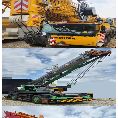
Liebherr · AT 크레인
·
AT-280
NEW
LTM 1300-6.3
2024년식 · 300톤
가격 문의
1
312
판매중
추천매물
Tadano · RT 크레인
·
RT-245
NEW
GR-250N-4
2018년식 · 25톤
가격 문의
144
판매중