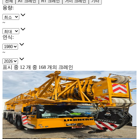
전체
AT 크레인
RT 크레인
거미 크레인
기타
용량
:
~
연식
:
~
표시 중
12
개 중
168
개의 크레인
판매중
추천매물
Liebherr · AT 크레인
·
AT-313
NEW
LTM 1230-5.1
2025년식 · 230톤
가격 문의
34