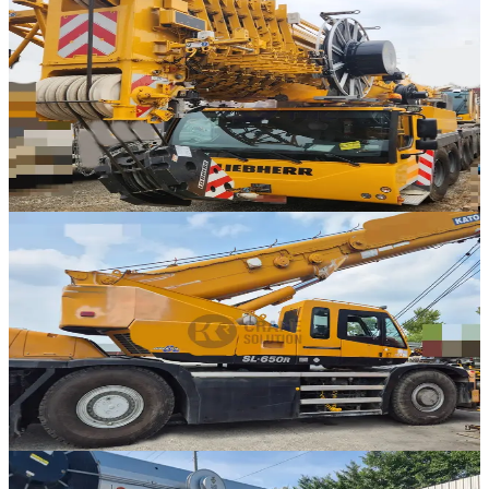
Liebherr · AT 크레인
·
AT-280
NEW
LTM 1300-6.3
2024년식 · 300톤
가격 문의
1
316
판매중
Kato · RT 크레인
·
RT-336
NEW
KR-65H
2006년식 · 65톤
가격 문의
7
판매중