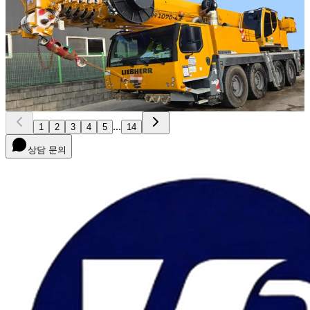
NEW
LTM 1070-4.2
2022년식 · 70톤
가격 문의
22
...
1
2
3
4
5
14
상담 문의