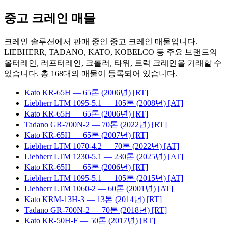
중고 크레인 매물
크레인 솔루션에서 판매 중인 중고 크레인 매물입니다.
LIEBHERR, TADANO, KATO, KOBELCO 등 주요 브랜드의
올터레인, 러프터레인, 크롤러, 타워, 트럭 크레인을 거래할 수
있습니다. 총
168
대의 매물이 등록되어 있습니다.
Kato
KR-65H
— 65톤
(2006년)
[RT]
Liebherr
LTM 1095-5.1
— 105톤
(2008년)
[AT]
Kato
KR-65H
— 65톤
(2006년)
[RT]
Tadano
GR-700N-2
— 70톤
(2022년)
[RT]
Kato
KR-65H
— 65톤
(2007년)
[RT]
Liebherr
LTM 1070-4.2
— 70톤
(2022년)
[AT]
Liebherr
LTM 1230-5.1
— 230톤
(2025년)
[AT]
Kato
KR-65H
— 65톤
(2006년)
[RT]
Liebherr
LTM 1095-5.1
— 105톤
(2015년)
[AT]
Liebherr
LTM 1060-2
— 60톤
(2001년)
[AT]
Kato
KRM-13H-3
— 13톤
(2014년)
[RT]
Tadano
GR-700N-2
— 70톤
(2018년)
[RT]
Kato
KR-50H-F
— 50톤
(2017년)
[RT]