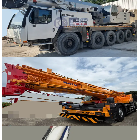
Liebherr · AT 크레인
·
AT-315
NEW
LTM 1095-5.1
2008년식 · 105톤
가격 문의
9
판매중
Kato · RT 크레인
·
RT-335
NEW
KR-65H
2006년식 · 65톤
가격 문의
12
판매중