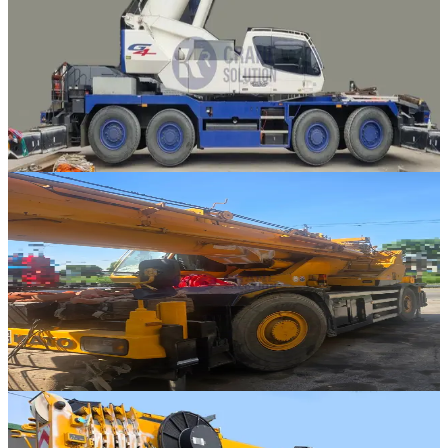
Tadano · RT 크레인
·
RT-334
NEW
GR-700N-2
2022년식 · 70톤
가격 문의
18
판매중
Kato · RT 크레인
·
RT-333
NEW
KR-65H
2007년식 · 65톤
가격 문의
5
판매중
Liebherr · AT 크레인
·
AT-314