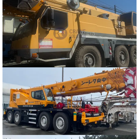
판매중
추천매물
Liebherr · AT 크레인
·
AT-304
NEW
LTM 1095-5.1
2008년식 · 95톤
가격 문의
59
판매중
추천매물
Kato · RT 크레인
·
RT-306
NEW
KR-80H-F2
2025년식 · 80톤
가격 문의
3
885
판매중
추천매물