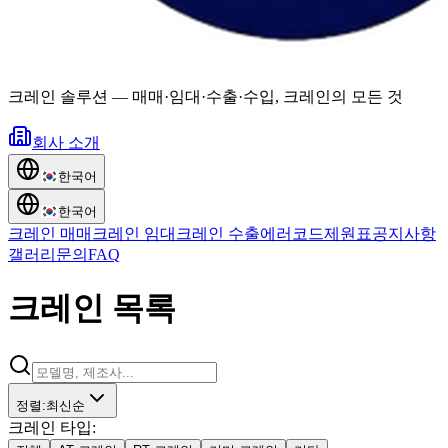
크레인 솔루션
—
매매·임대·수출·수입, 크레인의 모든 것
회사 소개
한국어
한국어
크레인 매매
크레인 임대
크레인 수출
에러코드
제원표
공지사항
갤러리
문의
FAQ
크레인 목록
정렬
:
최신순
크레인 타입
: