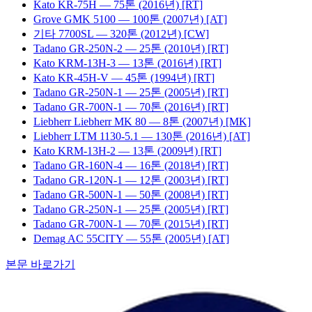
Kato
KR-75H
— 75톤
(2016년)
[RT]
Grove
GMK 5100
— 100톤
(2007년)
[AT]
기타
7700SL
— 320톤
(2012년)
[CW]
Tadano
GR-250N-2
— 25톤
(2010년)
[RT]
Kato
KRM-13H-3
— 13톤
(2016년)
[RT]
Kato
KR-45H-V
— 45톤
(1994년)
[RT]
Tadano
GR-250N-1
— 25톤
(2005년)
[RT]
Tadano
GR-700N-1
— 70톤
(2016년)
[RT]
Liebherr
Liebherr MK 80
— 8톤
(2007년)
[MK]
Liebherr
LTM 1130-5.1
— 130톤
(2016년)
[AT]
Kato
KRM-13H-2
— 13톤
(2009년)
[RT]
Tadano
GR-160N-4
— 16톤
(2018년)
[RT]
Tadano
GR-120N-1
— 12톤
(2003년)
[RT]
Tadano
GR-500N-1
— 50톤
(2008년)
[RT]
Tadano
GR-250N-1
— 25톤
(2005년)
[RT]
Tadano
GR-700N-1
— 70톤
(2015년)
[RT]
Demag
AC 55CITY
— 55톤
(2005년)
[AT]
본문 바로가기