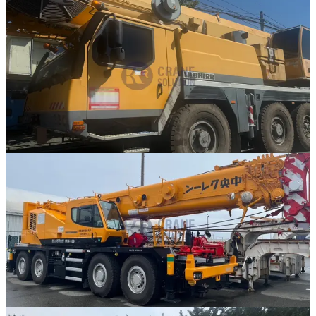
판매중
추천매물
Liebherr · AT 크레인
·
AT-304
NEW
LTM 1095-5.1
2008년식 · 95톤
가격 문의
59
판매중
추천매물
Kato · RT 크레인
·
RT-306
NEW
KR-80H-F2
2025년식 · 80톤
가격 문의
3
886
판매중
추천매물