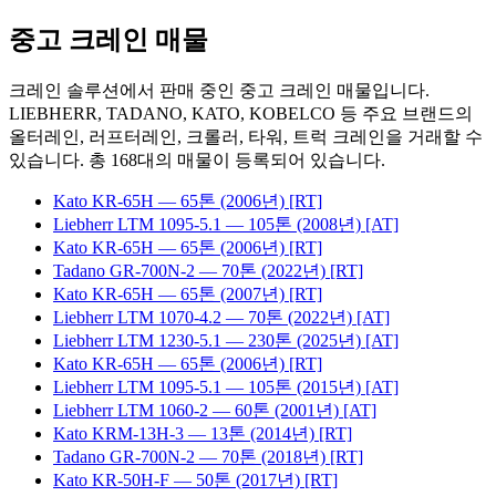
중고 크레인 매물
크레인 솔루션에서 판매 중인 중고 크레인 매물입니다.
LIEBHERR, TADANO, KATO, KOBELCO 등 주요 브랜드의
올터레인, 러프터레인, 크롤러, 타워, 트럭 크레인을 거래할 수
있습니다. 총
168
대의 매물이 등록되어 있습니다.
Kato
KR-65H
— 65톤
(2006년)
[RT]
Liebherr
LTM 1095-5.1
— 105톤
(2008년)
[AT]
Kato
KR-65H
— 65톤
(2006년)
[RT]
Tadano
GR-700N-2
— 70톤
(2022년)
[RT]
Kato
KR-65H
— 65톤
(2007년)
[RT]
Liebherr
LTM 1070-4.2
— 70톤
(2022년)
[AT]
Liebherr
LTM 1230-5.1
— 230톤
(2025년)
[AT]
Kato
KR-65H
— 65톤
(2006년)
[RT]
Liebherr
LTM 1095-5.1
— 105톤
(2015년)
[AT]
Liebherr
LTM 1060-2
— 60톤
(2001년)
[AT]
Kato
KRM-13H-3
— 13톤
(2014년)
[RT]
Tadano
GR-700N-2
— 70톤
(2018년)
[RT]
Kato
KR-50H-F
— 50톤
(2017년)
[RT]