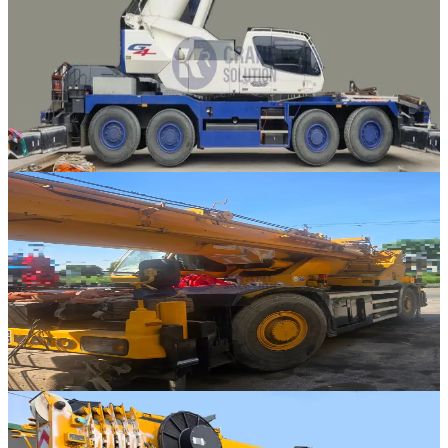
Tadano · RT 크레인
·
RT-334
NEW
GR-700N-2
2022년식 · 70톤
가격 문의
18
판매중
Kato · RT 크레인
·
RT-333
NEW
KR-65H
2007년식 · 65톤
가격 문의
6
판매중
Liebherr · AT 크레인
·
AT-314