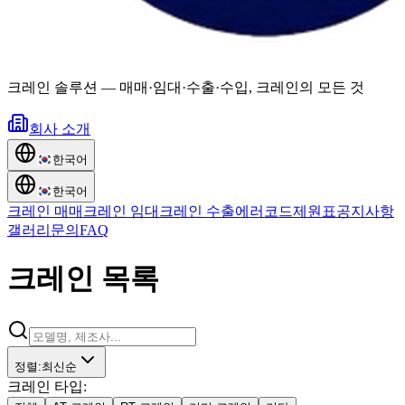
크레인 솔루션
—
매매·임대·수출·수입, 크레인의 모든 것
회사 소개
한국어
한국어
크레인 매매
크레인 임대
크레인 수출
에러코드
제원표
공지사항
갤러리
문의
FAQ
크레인 목록
정렬
:
최신순
크레인 타입
: