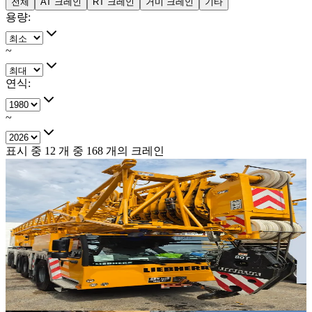
전체
AT 크레인
RT 크레인
거미 크레인
기타
용량
:
~
연식
:
~
표시 중
12
개 중
168
개의 크레인
판매중
추천매물
Liebherr · AT 크레인
·
AT-313
NEW
LTM 1230-5.1
2025년식 · 230톤
가격 문의
35