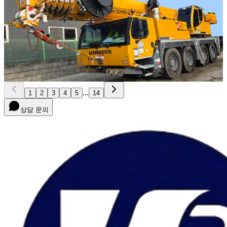
NEW
LTM 1070-4.2
2022년식 · 70톤
가격 문의
23
...
1
2
3
4
5
14
상담 문의