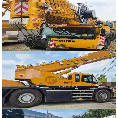
Liebherr · AT 크레인
·
AT-280
NEW
LTM 1300-6.3
2024년식 · 300톤
가격 문의
1
316
판매중
Kato · RT 크레인
·
RT-336
NEW
KR-65H
2006년식 · 65톤
가격 문의
8
판매중