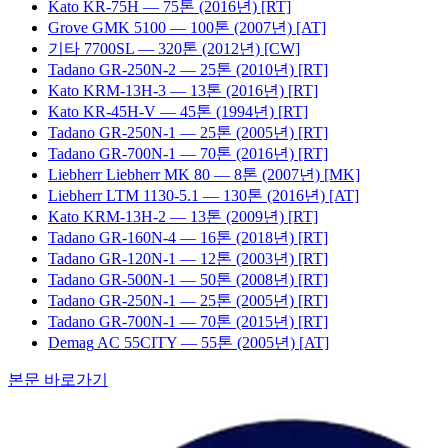
Kato
KR-75H
— 75톤
(2016년)
[RT]
Grove
GMK 5100
— 100톤
(2007년)
[AT]
기타
7700SL
— 320톤
(2012년)
[CW]
Tadano
GR-250N-2
— 25톤
(2010년)
[RT]
Kato
KRM-13H-3
— 13톤
(2016년)
[RT]
Kato
KR-45H-V
— 45톤
(1994년)
[RT]
Tadano
GR-250N-1
— 25톤
(2005년)
[RT]
Tadano
GR-700N-1
— 70톤
(2016년)
[RT]
Liebherr
Liebherr MK 80
— 8톤
(2007년)
[MK]
Liebherr
LTM 1130-5.1
— 130톤
(2016년)
[AT]
Kato
KRM-13H-2
— 13톤
(2009년)
[RT]
Tadano
GR-160N-4
— 16톤
(2018년)
[RT]
Tadano
GR-120N-1
— 12톤
(2003년)
[RT]
Tadano
GR-500N-1
— 50톤
(2008년)
[RT]
Tadano
GR-250N-1
— 25톤
(2005년)
[RT]
Tadano
GR-700N-1
— 70톤
(2015년)
[RT]
Demag
AC 55CITY
— 55톤
(2005년)
[AT]
본문 바로가기