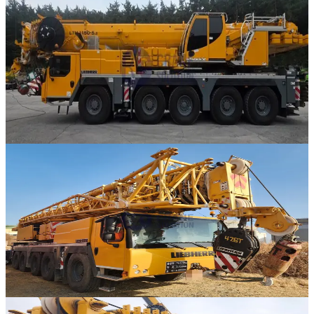
Liebherr · AT 크레인
·
AT-300
NEW
LTM 1150-5.3
2022년식 · 150톤
가격 문의
1
323
판매중
추천매물
Liebherr · AT 크레인
·
AT-293
NEW
LTM 1110-5.1
2021년식 · 110톤
가격 문의
2
389
판매중
추천매물