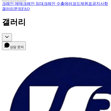
크레인 매매
크레인 임대
크레인 수출
에러코드
제원표
공지사항
갤러리
문의
FAQ
갤러리
상담 문의