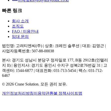
이메일
koryeo@koryeotnc.co.kr
빠른 링크
회사 소개
조직도
FAQ / 이용안내
임대 문의
법인명: 고려티엔씨(주) | 상호: 크레인 솔루션 | 대표: 김영근 |
사업자등록번호: 507-88-00038
본사: 경기도 성남시 분당구 정자일로 177, B동 2912호(인텔리
지 II) | 용인지사: 경기도 용인시 수지구 성복2로76번길 31 | 고
객센터: 1544-6877 | 대표전화: 031-713-5454 | 팩스: 031-712-
6467
©
2026
Crane Solution.
모든 권리 보유.
개인정보처리방침
이용약관
환불 정책
사이트맵