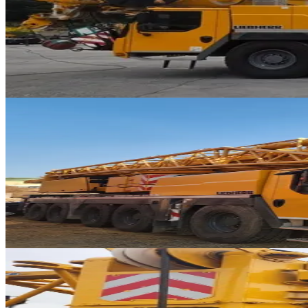
NEW
LTM 1150-5.3
2022년식 · 150톤
가격 문의
1
340
판매중
추천매물
Liebherr · AT 크레인
·
AT-293
NEW
LTM 1110-5.1
2021년식 · 110톤
가격 문의
2
396
판매중
추천매물
Liebherr · AT 크레인
·
AT-280
NEW