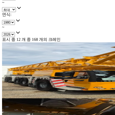
~
연식
:
~
표시 중
12
개 중
168
개의 크레인
판매중
추천매물
Liebherr · AT 크레인
·
AT-313
NEW
LTM 1230-5.1
2025년식 · 230톤
가격 문의
53
판매중
추천매물
Liebherr · AT 크레인
·
AT-304