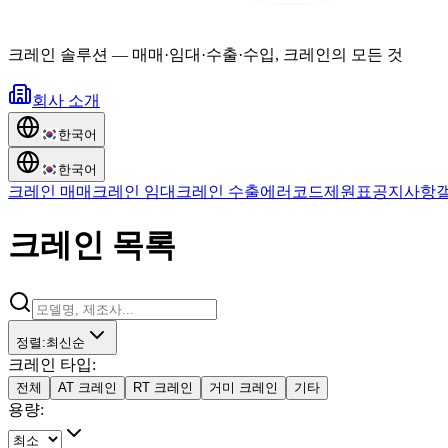
크레인 솔루션
—
매매·임대·수출·수입, 크레인의 모든 것
회사 소개
한국어
한국어
크레인 매매
크레인 임대
크레인 수출
에러코드
제원표
공지사항
크레인 목록
정렬
:
최신순
크레인 타입
:
전체
AT 크레인
RT 크레인
거미 크레인
기타
용량
: