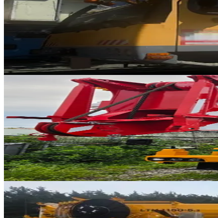
NEW
LTM 1095-5.1
2008년식 · 95톤
가격 문의
65
판매중
추천매물
Kato · RT 크레인
·
RT-306
NEW
KR-80H-F2
2025년식 · 80톤
가격 문의
3
1105
판매중
추천매물
Liebherr · AT 크레인
·
AT-300