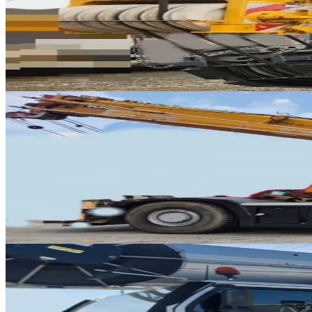
LTM 1300-6.3
2024년식 · 300톤
가격 문의
1
339
판매중
Kato · RT 크레인
·
RT-336
NEW
KR-65H
2006년식 · 65톤
가격 문의
12
판매중
Liebherr · AT 크레인
·
AT-315
NEW