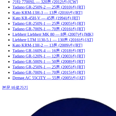
기타
7700SL
— 320톤
(2012년)
[CW]
Tadano
GR-250N-2
— 25톤
(2010년)
[RT]
Kato
KRM-13H-3
— 13톤
(2016년)
[RT]
Kato
KR-45H-V
— 45톤
(1994년)
[RT]
Tadano
GR-250N-1
— 25톤
(2005년)
[RT]
Tadano
GR-700N-1
— 70톤
(2016년)
[RT]
Liebherr
Liebherr MK 80
— 8톤
(2007년)
[MK]
Liebherr
LTM 1130-5.1
— 130톤
(2016년)
[AT]
Kato
KRM-13H-2
— 13톤
(2009년)
[RT]
Tadano
GR-160N-4
— 16톤
(2018년)
[RT]
Tadano
GR-120N-1
— 12톤
(2003년)
[RT]
Tadano
GR-500N-1
— 50톤
(2008년)
[RT]
Tadano
GR-250N-1
— 25톤
(2005년)
[RT]
Tadano
GR-700N-1
— 70톤
(2015년)
[RT]
Demag
AC 55CITY
— 55톤
(2005년)
[AT]
본문 바로가기